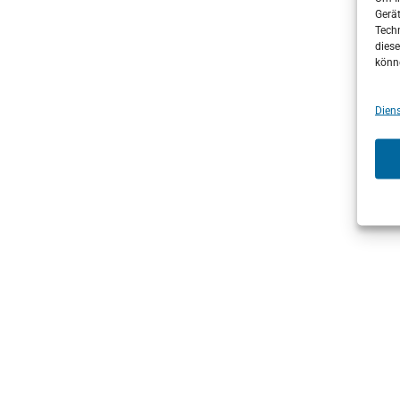
Gerä
Techn
diese
könn
Diens