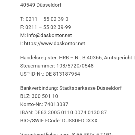
40549 Düsseldorf
T: 0211 – 55 02 39-0
F: 0211 – 55 02 39-99
M:
info@daskontor.net
I:
https://www.daskontor.net
Handelsregister: HRB – Nr. B 40366, Amtsgericht 
Steuernummer: 103/5720/0548
UST-ID-Nr.: DE 813187954
Bankverbindung: Stadtsparkasse Düsseldorf
BLZ: 300 501 10
Konto-Nr.: 74013087
IBAN: DE63 3005 0110 0074 0130 87
BIC-/SWIFT-Code: DUSSDEDDXXX
Verantwortlicher gem. § 55 RStV, 5 TMG: