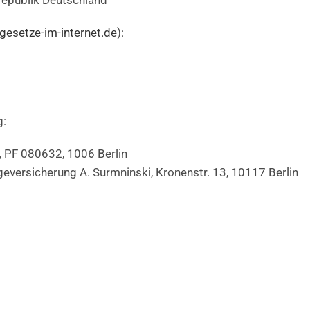
republik Deutschland
esetze-im-internet.de
):
g:
 PF 080632, 1006 Berlin
versicherung A. Surmninski, Kronenstr. 13, 10117 Berlin