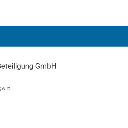
eteiligung GmbH
gwirt
H