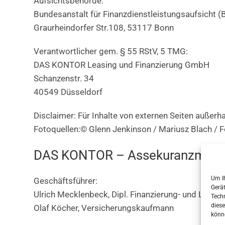
Aufsichtsbehörde:
Bundesanstalt für Finanzdienstleistungsaufsicht (
Graurheindorfer Str.108, 53117 Bonn
Verantwortlicher gem. § 55 RStV, 5 TMG:
DAS KONTOR Leasing und Finanzierung GmbH
Schanzenstr. 34
40549 Düsseldorf
Disclaimer: Für Inhalte von externen Seiten außer
Fotoquellen:© Glenn Jenkinson / Mariusz Blach / 
DAS KONTOR – Assekuranzmakl
Um Ih
Geschäftsführer:
Gerä
Ulrich Mecklenbeck, Dipl. Finanzierung- und Leasin
Techn
diese
Olaf Köcher, Versicherungskaufmann
könn