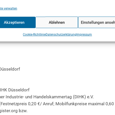
te verwalten
beratung GmbH
Akzeptieren
Ablehnen
Einstellungen anse
Cookie-Richtlinie
Datenschutzerklärung
Impressum
Düsseldorf
, IHK Düsseldorf
cher Industrie- und Handelskammertag (DIHK) e.V.
 (Festnetzpreis 0,20 €/ Anruf; Mobilfunkpreise maximal 0,60
gister.org bzw.