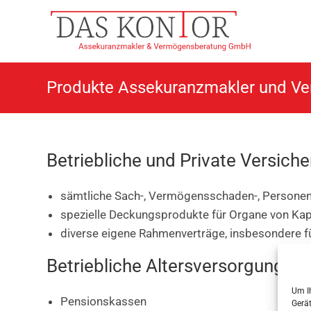
Zum
Inhalt
springen
Produkte Assekuranzmakler und V
Betriebliche und Private Versich
sämtliche Sach-, Vermögensschaden-, Personen-
spezielle Deckungsprodukte für Organe von Kapi
diverse eigene Rahmenverträge, insbesondere f
Betriebliche Altersversorgung
Um Ih
Pensionskassen
Gerä